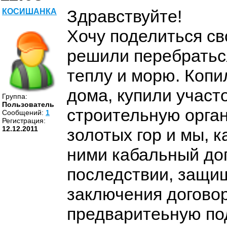
Здравствуйте!
КОСИШАНКА
Хочу поделиться с
решили перебраться
теплу и морю. Копи
дома, купили участ
Группа:
Пользователь
строительную орга
Cообщений:
1
Регистрация:
12.12.2011
золотых гор и мы, 
ними кабальный дог
последствии, защища
заключения догово
предваритеьную под