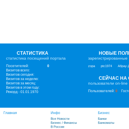
СТАТИСТИКА
НОВЫЕ ПОЛ
статистика посещений портала
зарегистрированные 
Посетителей:
0
zopa
ptc1974
Абрау-
Визитов всего:
Визитов сегодня:
СЕЙЧАС НА
Визитов за неделю:
пользователи on-line
Визитов за месяц:
Визитов в этом году:
Пользователей:
0
Гост
Рекорд - 01.01.1970
Главная
Инфо
Бизнес
Все Новости
Банки
Бизнес / Финансы
Банкоматы
В России