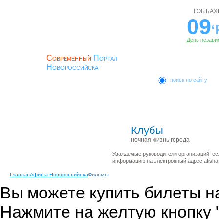
ІЮБЪАХ
09
‘
День незави
Современный
Портал
Новороссийска
поиск по сайту
ЛОГИН
Главная
Новости
История
ПАРОЛЬ
Клубы
ночная жизнь города
Регистрация
Уважаемые руководители организаций, ес
информацию на электронный адрес afisha@
Главная
Афиша Новороссийска
Фильмы
Вы можете купить билеты н
Нажмите на желтую кнопку 