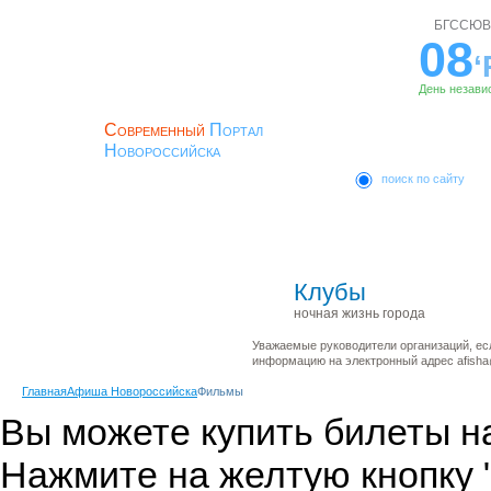
БГССЮВ
08
‘
День незави
Современный
Портал
Новороссийска
поиск по сайту
ЛОГИН
Главная
Новости
История
ПАРОЛЬ
Клубы
ночная жизнь города
Регистрация
Уважаемые руководители организаций, ес
информацию на электронный адрес afisha@
Главная
Афиша Новороссийска
Фильмы
Вы можете купить билеты н
Нажмите на желтую кнопку 