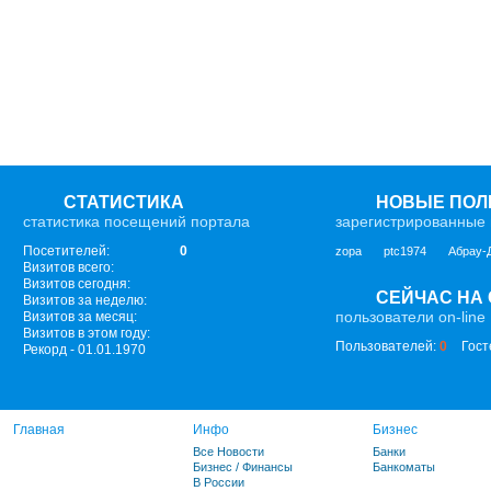
СТАТИСТИКА
НОВЫЕ ПОЛ
статистика посещений портала
зарегистрированные 
Посетителей:
0
zopa
ptc1974
Абрау-
Визитов всего:
Визитов сегодня:
СЕЙЧАС НА
Визитов за неделю:
пользователи on-line
Визитов за месяц:
Визитов в этом году:
Пользователей:
0
Гост
Рекорд - 01.01.1970
Главная
Инфо
Бизнес
Все Новости
Банки
Бизнес / Финансы
Банкоматы
В России