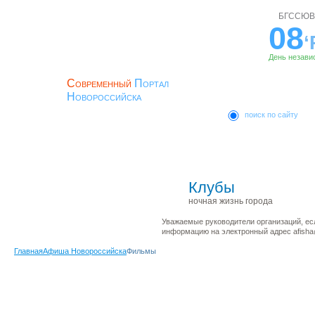
БГССЮВ
08
‘
День незави
Современный
Портал
Новороссийска
поиск по сайту
ЛОГИН
Главная
Новости
История
ПАРОЛЬ
Клубы
ночная жизнь города
Регистрация
Уважаемые руководители организаций, ес
информацию на электронный адрес afisha@
Главная
Афиша Новороссийска
Фильмы