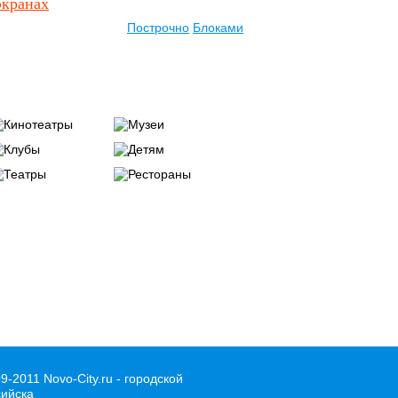
экранах
Построчно
Блоками
МЕСТА
Музеи
нотеатры
Клубы
Детям
Театры
Рестораны
СЕГОДНЯ В КИНО
09-2011 Novo-City.ru - городской
сийска