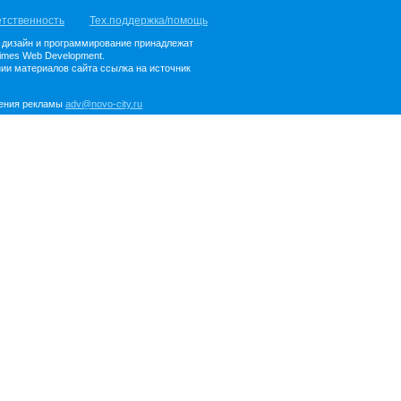
етственность
Тех.поддержка/помощь
, дизайн и программирование принадлежат
imes Web Development.
ии материалов сайта ссылка на источник
ения рекламы
adv@novo-city.ru
ная
я о проекте
u
 об
иях и
нности
КОНТАКТЫ
связаться с нами
очень просто