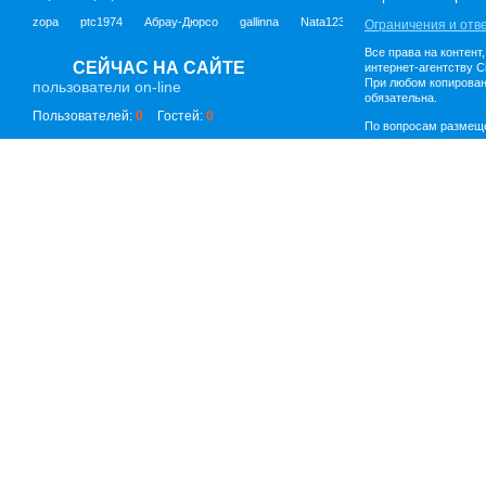
zopa
ptc1974
Абрау-Дюрсо
gallinna
Nata123987
Ограничения и отв
Все права на контент
СЕЙЧАС НА САЙТЕ
интернет-агентству C
При любом копирован
пользователи on-line
обязательна.
Пользователей:
0
Гостей:
0
По вопросам размещ
Бизнес
Форумы
Справка
Банки
Основные форумы
О городе
Банкоматы
Новороссийска
Официаль
Хобби
информаци
Дом, семья, здоровье
Novo-City.r
Отдых, досуг,
Заявление
развлечения
ограничен
Работа и карьера
ответстве
сти
Бизнес
Контакты
Авто
Компьютеры, интернет,
связь
Мой Дом
Сообщества
Форумы поддержки
Афиша
Общение
Банки
Банки