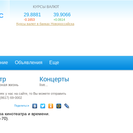
КУРСЫ ВАЛЮТ
°C
29.8881
39.9066
-0.1653
+0.0614
Курсы валют в банках Новороссийска
ние
Объявления
Еще
тр
Концерты
рная жизнь
live...
х у нас на сайте, то Вы можете отправить
(8617) 69-0002
Поделиться
а кинотеатра и времени.
-70).