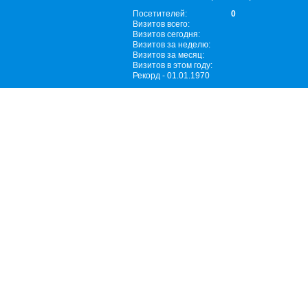
Посетителей:
0
Визитов всего:
Визитов сегодня:
Визитов за неделю:
Визитов за месяц:
Визитов в этом году:
Рекорд - 01.01.1970
Главная
Инфо
Все Новости
Бизнес / Финансы
В России
Городские новости
Игры
Интернет
Музыка и Кино
Музыкальные ново
Новости компаний
Новости портала
Спорт
Экономика
Городские новости
Статьи
Объявления
Еда
Музыка и Кино
Музыка и Кино