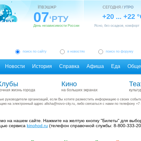
ЇПВЭШЖР
СЕГОДНЯ /
УТРО
07
+20 ... +22 
‘РТУ
День независимости России
Ясно, без осадков, комфорт
поиск по сайту
в новостях
поиск по форуму
Новости
История
Справка
Афиша
Еда
Обще
Клубы
Кино
Теа
очная жизнь города
на больших экранах
культу
е руководители организаций, если Вы хотите разместить информацию о своих события
ию на электронный адрес afisha@novo-city.ru, либо связаться с нами по телефону +7 
мо на нашем сайте. Нажмите на желтую кнопку "Билеты" для выбор
ощью сервиса
kinohod.ru
(телефон справочной службы: 8-800-333-20