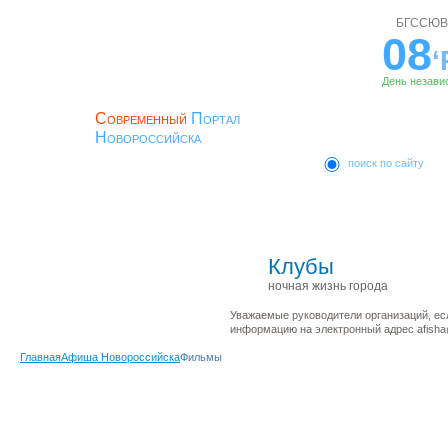
БГССЮВ
08
‘
День незави
Современный
Портал
Новороссийска
поиск по сайту
ЛОГИН
Главная
Новости
История
ПАРОЛЬ
Клубы
ночная жизнь города
Регистрация
Уважаемые руководители организаций, ес
информацию на электронный адрес afisha@
Главная
Афиша Новороссийска
Фильмы
Вы можете купить билеты н
Нажмите на желтую кнопку 