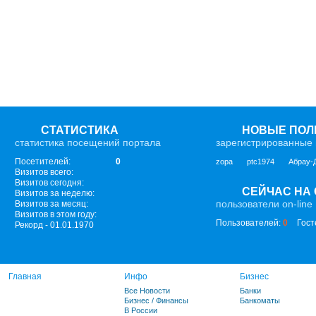
СТАТИСТИКА
НОВЫЕ ПОЛ
статистика посещений портала
зарегистрированные 
Посетителей:
0
zopa
ptc1974
Абрау-
Визитов всего:
Визитов сегодня:
СЕЙЧАС НА
Визитов за неделю:
пользователи on-line
Визитов за месяц:
Визитов в этом году:
Пользователей:
0
Гост
Рекорд - 01.01.1970
Главная
Инфо
Бизнес
Все Новости
Банки
Бизнес / Финансы
Банкоматы
В России