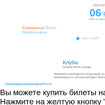
ЗХВТХАУ
06
‘
День незави
Современный
Портал
Новороссийска
поиск по сайту
ЛОГИН
Главная
Новости
История
ПАРОЛЬ
Клубы
ночная жизнь города
Регистрация
Уважаемые руководители организаций, ес
информацию на электронный адрес afisha@
Главная
Афиша Новороссийска
Фильмы
Вы можете купить билеты н
Нажмите на желтую кнопку 