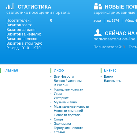
СТАТИСТИКА
НОВЫЕ ПОЛ
статистика посещений портала
зарегистрированные 
Посетителей:
0
zopa
ptc1974
Абрау-
Визитов всего:
Визитов сегодня:
СЕЙЧАС НА
Визитов за неделю:
пользователи on-line
Визитов за месяц:
Визитов в этом году:
Пользователей:
0
Гост
Рекорд - 01.01.1970
Главная
Инфо
Бизнес
Все Новости
Банки
Бизнес / Финансы
Банкоматы
В России
Городские новости
Игры
Интернет
Музыка и Кино
Музыкальные новости
Новости компаний
Новости портала
Спорт
Экономика
Городские новости
Статьи