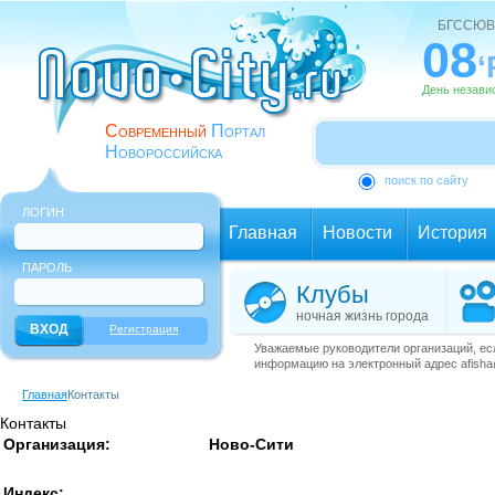
БГССЮВ
08
‘
День незави
Современный
Портал
Новороссийска
поиск по сайту
ЛОГИН
Главная
Новости
История
ПАРОЛЬ
Клубы
ночная жизнь города
Регистрация
Уважаемые руководители организаций, ес
информацию на электронный адрес afisha@
Главная
Контакты
Контакты
Организация:
Ново-Сити
Индекс: