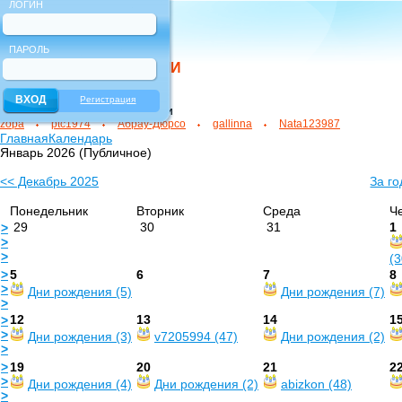
ЛОГИН
ПАРОЛЬ
НОВЫЕ ПОЛЬЗОВАТЕЛИ
Регистрация
зарегистрированные новички
zopa
ptc1974
Абрау-Дюрсо
gallinna
Nata123987
Главная
Календарь
Январь 2026 (Публичное)
<< Декабрь 2025
За го
Понедельник
Вторник
Среда
Ч
29
30
31
1
>
>
>
(3
>
5
6
7
8
>
Дни рождения (5)
Дни рождения (7)
>
12
13
14
1
>
>
Дни рождения (3)
v7205994 (47)
Дни рождения (2)
>
>
19
20
21
2
>
Дни рождения (4)
Дни рождения (2)
abizkon (48)
>