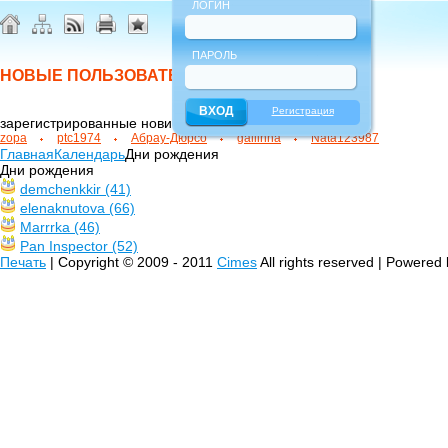
ЛОГИН
ПАРОЛЬ
НОВЫЕ ПОЛЬЗОВАТЕЛИ
Регистрация
зарегистрированные новички
zopa
ptc1974
Абрау-Дюрсо
gallinna
Nata123987
Главная
Календарь
Дни рождения
Дни рождения
demchenkkir (41)
elenaknutova (66)
Marrrka (46)
Pan Inspector (52)
Печать
| Copyright © 2009 - 2011
Cimes
All rights reserved | Powered