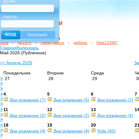
ЛОГИН
ПАРОЛЬ
НОВЫЕ ПОЛЬЗОВАТЕЛИ
Регистрация
зарегистрированные новички
zopa
ptc1974
Абрау-Дюрсо
gallinna
Nata123987
Главная
Календарь
Май 2026 (Публичное)
<< Апрель 2026
За
Понедельник
Вторник
Среда
Ч
>
27
28
29
3
>
>
>
4
5
6
7
>
Дни рождения (7)
Дни рождения (5)
Дни рождения (2)
>
>
11
12
13
1
>
Дни рождения (2)
Дни рождения (2)
Дни рождения (4)
>
>
18
19
20
2
>
Дни рождения (4)
Дни рождения (4)
Yulja (60)
>