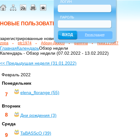
ЛОГИН
ПАРОЛЬ
НОВЫЕ ПОЛЬЗОВАТЕЛИ
Регистрация
зарегистрированные новички
zopa
ptc1974
Абрау-Дюрсо
gallinna
Nata123987
Главная
Календарь
Обзор недели
Календарь - Обзор недели (07.02.2022 - 13.02.2022)
<< Предыдущая неделя (31.01.2022)
Февраль 2022
Понедельник
elena_florange (55)
7
Вторник
8
Дни рождения (3)
Среда
TaBASScO (39)
9