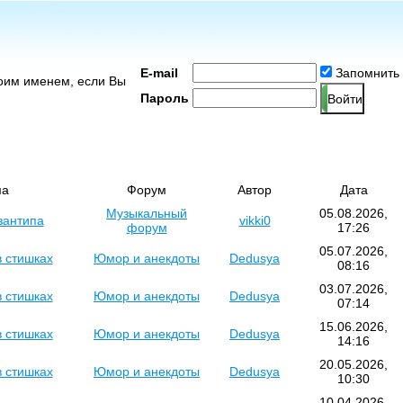
E-mail
Запомнить
воим именем, если Вы
Пароль
ма
Форум
Автор
Дата
Музыкальный
05.08.2026,
зантипа
vikki0
форум
17:26
05.07.2026,
в стишках
Юмор и анекдоты
Dedusya
08:16
03.07.2026,
в стишках
Юмор и анекдоты
Dedusya
07:14
15.06.2026,
в стишках
Юмор и анекдоты
Dedusya
14:16
20.05.2026,
в стишках
Юмор и анекдоты
Dedusya
10:30
10.04.2026,