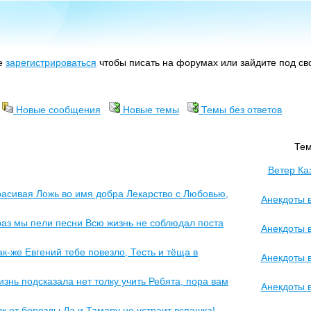
те
зарегистрироваться
чтобы писать на форумах или зайдите под с
Новые сообщения
Новые темы
Темы без ответов
Те
Ветер Ка
расивая Ложь во имя добра Лекарство с Любовью,
Анекдоты 
раз мы пели песни Всю жизнь не соблюдал поста
Анекдоты 
к-же Евгений тебе повезло, Тесть и тёща в
Анекдоты 
Жизнь подсказала нет толку учить Ребята, пора вам
Анекдоты 
лк от борозды Да и Тамару не устраит вспашка!