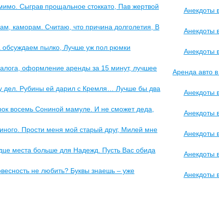
 мимо. Сыграв прощальное стоккато, Пав жертвой
Анекдоты 
м, каморам. Считаю, что причина долголетия, В
Анекдоты 
а обсуждаем пылко, Лучше уж пол рюмки
Анекдоты 
залога, оформление аренды за 15 минут, лучшее
Аренда авто 
 у дел. Рубины ей дарил с Кремля… Лучше бы два
Анекдоты 
орок восемь Сониной мамуле. И не сможет деда,
Анекдоты 
иного. Прости меня мой старый друг, Милей мне
Анекдоты 
дце места больше для Надежд. Пусть Вас обида
Анекдоты 
овесность не любить? Буквы знаешь – уже
Анекдоты 