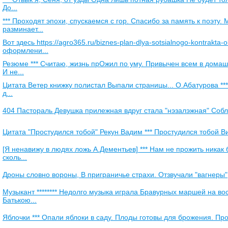
До...
*** Проходят эпохи, спускаемся с гор. Спасибо за память к поэту.
разминает...
Вот здесь https://agro365.ru/biznes-plan-dlya-sotsialnogo-kontrakt
оформлени...
Резюме *** Считаю, жизнь прОжил по уму. Привычен всем в домаш
И не...
Цитата Ветер книжку полистал Выпали страницы... О.Абатурова ***
д...
404 Пастораль Девушка прилежная вдруг стала "нэзалэжная" Соблаз
Цитата "Простудился тобой" Рекун Вадим *** Простудился тобой Ви
[Я ненавижу в людях ложь А.Дементьев] *** Нам не прожить никак 
сколь...
Дроны словно вороны, В приграничье страхи. Отзвучали "вагнеры",
Музыкант ******** Недолго музыка играла Бравурных маршей на вос
Батькою...
Яблочки *** Опали яблоки в саду. Плоды готовы для брожения. Проц