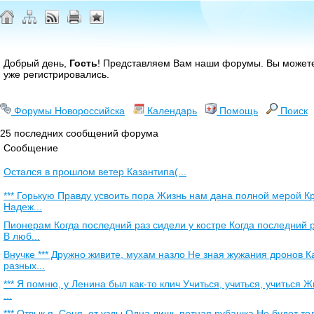
Добрый день,
Гость
! Представляем Вам наши форумы. Вы може
уже регистрировались.
Форумы Новороссийска
Календарь
Помощь
Поиск
25 последних сообщений форума
Сообщение
Остался в прошлом ветер Казантипа(...
*** Горькую Правду усвоить пора Жизнь нам дана полной мерой К
Надеж...
Пионерам Когда последний раз сидели у костре Когда последний 
В люб...
Внучке *** Дружно живите, мухам назло Не зная жужания дронов Ка
разных...
*** Я помню, у Ленина был как-то клич Учиться, учиться, учиться 
...
*** Отвык я, Сеня, от узды Одна лишь потная рубашка Не будет то