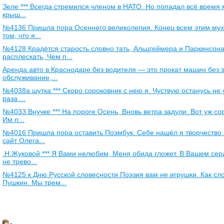
Зеле *** Всегда стремился членом в НАТО. Но попадал всё время
крыш...
№4136 Пришла пора Осеннего великолепия. Конец всем этим муха
том, что я...
№4128 Крадётся старость словно тать, Альцгеймера и Паркинсон
расплескать, Чем п...
Аренда авто в Краснодаре без водителя — это прокат машин без 
обслуживание,...
№4038а шутка *** Скоро сороковник с нею я. Чуствую останусь не
раза ...
№4033 Внучке *** На пороге Осень, Вновь ветра задули. Вот уж с
Им п...
№4016 Пришла пора оставить Поэмбук. Себе нашёл я творчество 
сайт Олега...
.Н.Жуковой *** Я Вами нелюбим, Меня обида гложет. В Вашем сер
не трево...
№4125 к Дню Русской словесности Поэзия вам не игрушки. Как сл
Пушкин. Мы трем...