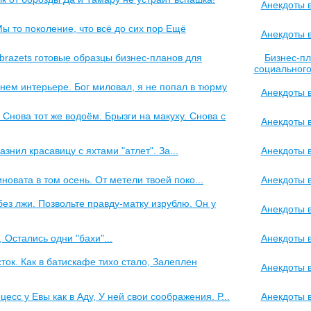
Анекдоты 
 Мы то поколение, что всё до сих пор Ещё
Анекдоты 
a-obrazets готовые образцы бизнес-планов для
Бизнес-п
социального
нем интерьере. Бог миловал, я не попал в тюрму
Анекдоты 
 Снова тот же водоём. Брызги на макуху. Снова с
Анекдоты 
нил красавицу с яхтами "атлет". За...
Анекдоты 
новата в том осень. От метели твоей поко...
Анекдоты 
без лжи. Позвольте правду-матку изрублю. Он у
Анекдоты 
 Остались одни "бахи"...
Анекдоты 
ток. Как в батискафе тихо стало, Залеплен
Анекдоты 
есс у Евы как в Аду, У ней свои соображения. Р...
Анекдоты 