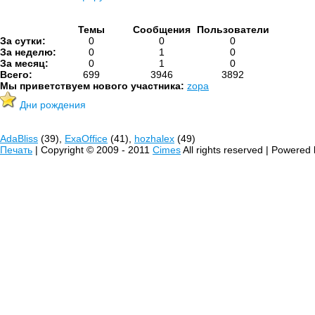
Темы
Сообщения
Пользователи
За сутки:
0
0
0
За неделю:
0
1
0
За месяц:
0
1
0
Всего:
699
3946
3892
Мы приветствуем нового участника:
zopa
Дни рождения
AdaBliss
(39),
ExaOffice
(41),
hozhalex
(49)
Печать
| Copyright © 2009 - 2011
Cimes
All rights reserved | Powered