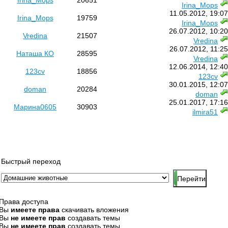
Irina_Mops
20651
Irina_Mops
11.05.2012, 19:07
Irina_Mops
19759
Irina_Mops
26.07.2012, 10:20
Vredina
21507
Vredina
26.07.2012, 11:25
Наташа КО
28595
Vredina
12.06.2014, 12:40
123cv
18856
123cv
30.01.2015, 12:07
doman
20284
doman
25.01.2017, 17:16
Марина0605
30903
ilmira51
Быстрый переход
Права доступа
Вы
имеете права
скачивать вложения
Вы
не имеете прав
создавать темы
Вы
не имеете прав
создавать темы