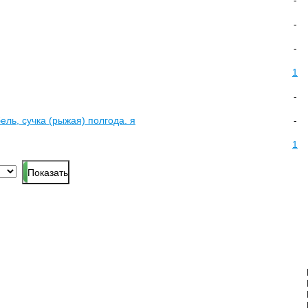
-
-
-
1
-
ель, сучка (рыжая) полгода. я
-
1