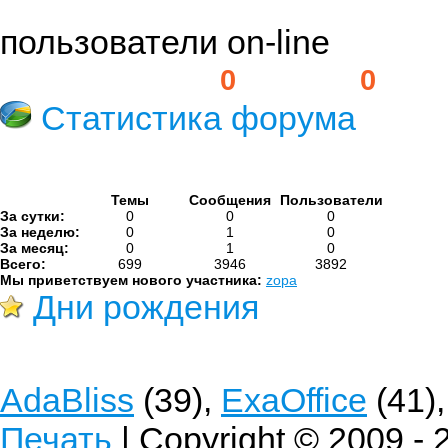
пользователи on-line
Пользователей:
0
Гостей:
0
Статистика форума
Темы
Сообщения
Пользователи
За сутки:
0
0
0
За неделю:
0
1
0
За месяц:
0
1
0
Всего:
699
3946
3892
Мы приветствуем нового участника:
zopa
Дни рождения
AdaBliss
(39),
ExaOffice
(41)
Печать
| Copyright © 2009 -