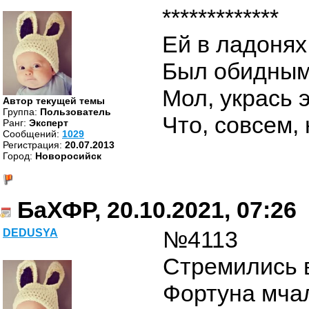
*************
Ей в ладонях
Был обидным 
Мол, укрась 
Автор текущей темы
Группа:
Пользователь
Что, совсем,
Ранг:
Эксперт
Cообщений:
1029
Регистрация:
20.07.2013
Город:
Новоросийск
БаХФР, 20.10.2021, 07:26
№4113
DEDUSYA
Стремились в
Фортуна мча