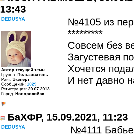
13:43
№4105 из пер
DEDUSYA
*********
Совсем без ве
Загустевая по
Хочется пода
Автор текущей темы
Группа:
Пользователь
И нет давно 
Ранг:
Эксперт
Cообщений:
1029
Регистрация:
20.07.2013
Город:
Новоросийск
БаХФР, 15.09.2021, 11:23
№4111 Бабье
DEDUSYA