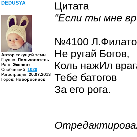
Цитата
DEDUSYA
"Если ты мне вра
№4100 Л.Филатов
Не ругай Богов,
Автор текущей темы
Группа:
Пользователь
Коль нажИл враг
Ранг:
Эксперт
Cообщений:
1029
Тебе батогов
Регистрация:
20.07.2013
Город:
Новоросийск
За его рога.
Отредактиров