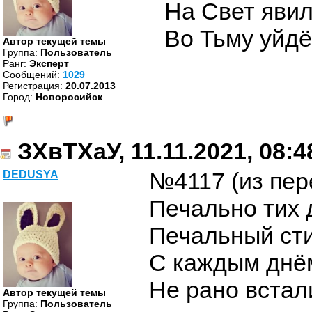
На Свет явил
Во Тьму уйдё
Автор текущей темы
Группа:
Пользователь
Ранг:
Эксперт
Cообщений:
1029
Регистрация:
20.07.2013
Город:
Новоросийск
ЗХвТХаУ, 11.11.2021, 08:4
№4117 (из пер
DEDUSYA
Печально тих
Печальный сти
С каждым днё
Не рано встал
Автор текущей темы
Группа:
Пользователь