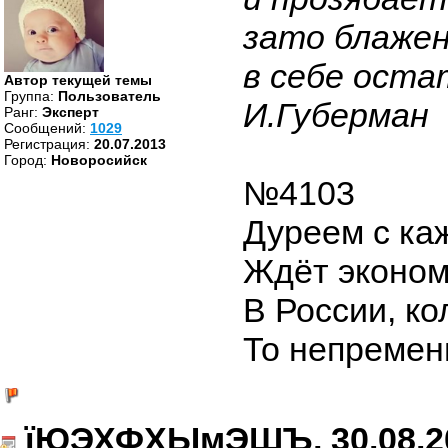
зато блажен
в себе оста
Автор текущей темы
Группа:
Пользователь
И.Губерман
Ранг:
Эксперт
Cообщений:
1029
Регистрация:
20.07.2013
Город:
Новоросийск
№4103
Дуреем с ка
Ждёт эконом
В России, ко
То непремен
їЮЭХФХЫмЭШЪ, 30.08.2