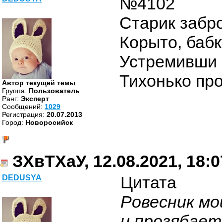
№4102
Старик забро
Корыто, бабк
Устремивши в
Тихонько пр
Автор текущей темы
Группа:
Пользователь
Ранг:
Эксперт
Cообщений:
1029
Регистрация:
20.07.2013
Город:
Новоросийск
ЗХвТХаУ, 12.08.2021, 18:0
Цитата
DEDUSYA
Ровесник мо
и прозябает