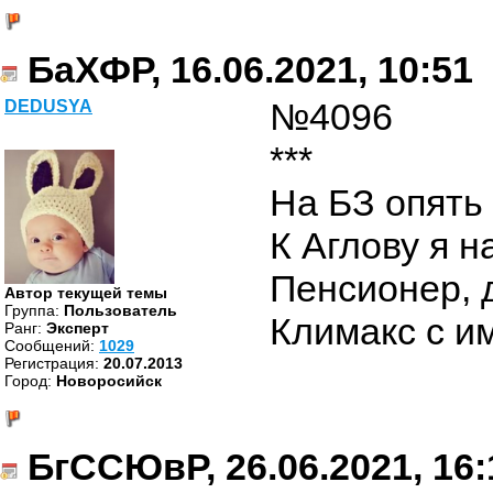
БаХФР, 16.06.2021, 10:51
№4096
DEDUSYA
***
На БЗ опять 
К Аглову я н
Пенсионер, д
Автор текущей темы
Группа:
Пользователь
Климакс с и
Ранг:
Эксперт
Cообщений:
1029
Регистрация:
20.07.2013
Город:
Новоросийск
БгССЮвР, 26.06.2021, 16: