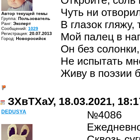
Откройте, соль 
Чуть ни отворил
Автор текущей темы
Группа:
Пользователь
В глазок гляжу,
Ранг:
Эксперт
Cообщений:
1029
Мой палец в на
Регистрация:
20.07.2013
Город:
Новоросийск
Он без солонки,
Не испытать мн
Живу в поэзии б
ЗХвТХаУ, 18.03.2021, 18:1
№4086
DEDUSYA
Ежедневно
Сквозь суг