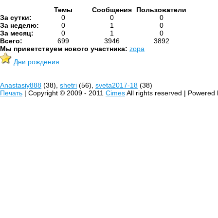
Темы
Сообщения
Пользователи
За сутки:
0
0
0
За неделю:
0
1
0
За месяц:
0
1
0
Всего:
699
3946
3892
Мы приветствуем нового участника:
zopa
Дни рождения
Anastasiy888
(38),
shetri
(56),
sveta2017-18
(38)
Печать
| Copyright © 2009 - 2011
Cimes
All rights reserved | Powered