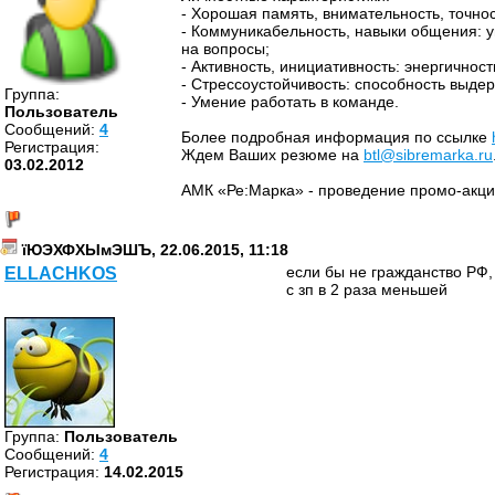
- Хорошая память, внимательность, точнос
- Коммуникабельность, навыки общения: 
на вопросы;
- Активность, инициативность: энергичнос
- Стрессоустойчивость: способность выде
Группа:
- Умение работать в команде.
Пользователь
Cообщений:
4
Более подробная информация по ссылке
Регистрация:
Ждем Ваших резюме на
btl@sibremarka.ru
03.02.2012
АМК «Ре:Марка» - проведение промо-акц
їЮЭХФХЫмЭШЪ, 22.06.2015, 11:18
если бы не гражданство РФ
ELLACHKOS
с зп в 2 раза меньшей
Группа:
Пользователь
Cообщений:
4
Регистрация:
14.02.2015