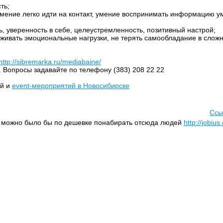
ть;
умение легко идти на контакт, умение воспринимать информацию у
ть, уверенность в себе, целеустремленность, позитивный настрой;
рживать эмоциональные нагрузки, не терять самообладание в сложн
http://sibremarka.ru/mediabaine/
. Вопросы задавайте по телефону (383) 208 22 22
ий и
event-мероприятий в Новосибирске
Ссы
, можно было бы по дешевке понабирать отсюда людей
http://jobiu