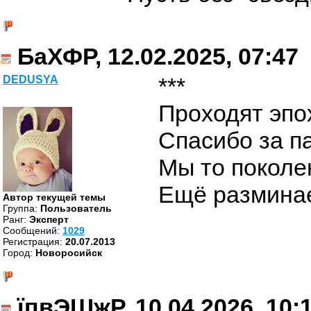
БаХФР, 12.02.2025, 07:47
***
DEDUSYA
Проходят эпох
Спасибо за па
Мы то поколен
Ещё разминае
Автор текущей темы
Группа:
Пользователь
Ранг:
Эксперт
Cообщений:
1029
Регистрация:
20.07.2013
Город:
Новоросийск
їпвЭШжР, 10.04.2026, 10: