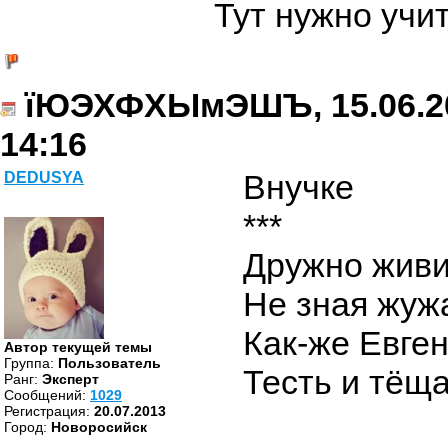
Тут нужно учи
їЮЭХФХЫмЭШЪ, 15.06.2
14:16
Внучке
DEDUSYA
***
Дружно живи
Не зная жуж
Как-же Евген
Автор текущей темы
Группа:
Пользователь
Тесть и тёщ
Ранг:
Эксперт
Cообщений:
1029
Регистрация:
20.07.2013
Город:
Новоросийск