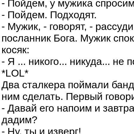
- Пойдем, у мужика спросим
- Пойдем. Подходят.
- Мужик, - говорят, - рассуди
посланник Бога. Мужик спо
косяк:
- Я ... никого... никуда... не
*LOL*
Два сталкера поймали банд
ним сделать. Первый говори
- Давай его напоим и завтр
дадим?
- Ну, ты и изверг!