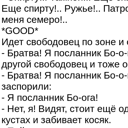
Еще спирту!.. Ружье!.. Патр
меня семеро!..
*GOOD*
Идет свободовец по зоне и 
- Братва! Я посланник Бо-о
другой свободовец и тоже о
- Братва! Я посланник Бо-о
заспорили:
- Я посланник Бо-ога!
- Нет, я! Видят, стоит ещё 
кустах и забивает косяк.