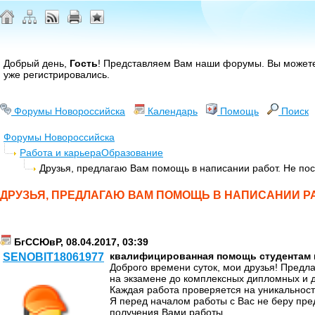
Добрый день,
Гость
! Представляем Вам наши форумы. Вы може
уже регистрировались.
Форумы Новороссийска
Календарь
Помощь
Поиск
Форумы Новороссийска
Работа и карьера
Образование
Друзья, предлагаю Вам помощь в написании работ. Не по
ДРУЗЬЯ, ПРЕДЛАГАЮ ВАМ ПОМОЩЬ В НАПИСАНИИ РА
БгССЮвР, 08.04.2017, 03:39
квалифицированная помощь студентам н
SENOBIT18061977
Доброго времени суток, мои друзья! Предл
на экзамене до комплексных дипломных и 
Каждая работа проверяется на уникальност
Я перед началом работы с Вас не беру пре
получения Вами работы.