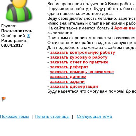
Все исправления полученной Вами работы 
Поручив мне работу, я буду работать без в
сдачи нашего совместного дела.
Веду свою деятельность легально, зарегист
имею значительный опыт в написании работ
Группа:
На сайте также имеется богатый
Архив вы
Пользователь
выполнения.
Cообщений:
3
Приятным сюрпризом является возможнос
Регистрация:
О качестве моих работ свидетельствуют мн
08.04.2017
Для подробного знакомства с сайтом пре
-
заказать контрольную работу
-
заказать курсовую работу
-
заказать отчет по практике
-
заказать реферат
-
заказать помощь на экзамене
-
заказать диплом
-
заказать задачи
-
заказать диссертации
Буду надеяться что смогу вам помочь! До в
Похожие темы
|
Печать страницы
|
Следующая тема