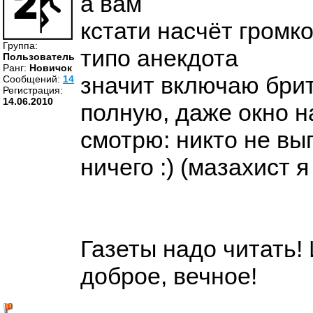
а вам
кстати насчёт громко
Группа:
типо анекдота
Пользователь
Ранг:
Новичок
значит включаю брит
Cообщений:
14
Регистрация:
14.06.2010
полную, даже окно н
смотрю: никто не вы
ничего :) (мазахист я
Газеты надо читать!
доброе, вечное!